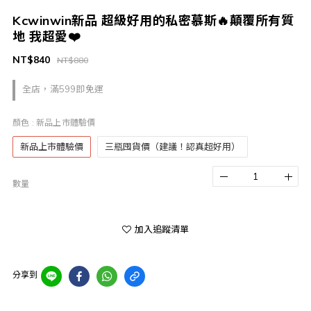
Kcwinwin新品 超級好用的私密慕斯🔥顛覆所有質
地 我超愛❤️
NT$840
NT$880
全店，滿599即免運
顏色
: 新品上市體驗價
新品上市體驗價
三瓶囤貨價（建議！認真超好用）
數量
加入追蹤清單
分享到